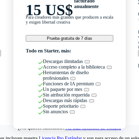
facturado
15 US$
anualmente
Para creadores más grandes que producen a escala
y exigen libertad creativa
Prueba gratuita de 7 días
Todo en Starter, más:
Descargas ilimitadas
Acceso completo a la biblioteca
Herramientas de diseño
profesionales
Funciones de IA premium
Un paquete por mes
Sin atribución requerida
Descargas más rápidas
Soporte prioritario
Sin anuncios
¿No quieres suscribirte?
Ver más opciones de compra
es incluyen nuestra
Licencia Pro Estándar
y son para acceso de un solo