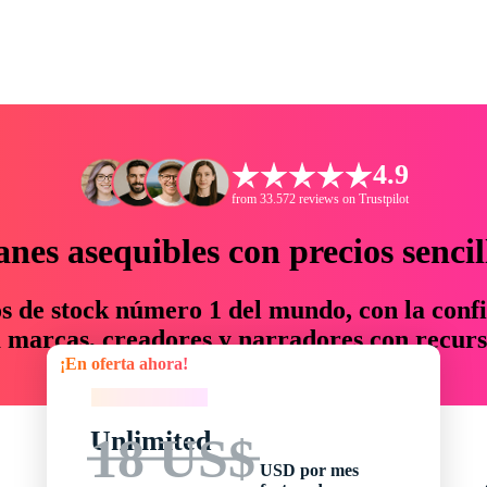
4.9
from 33.572 reviews on Trustpilot
anes asequibles con precios sencil
os de stock número 1 del mundo, con la confi
marcas, creadores y narradores con recurs
¡En oferta ahora!
un 76 % en tiempo y presupuesto.
¡En oferta ahora!
Unlimited
18 US$
USD por mes