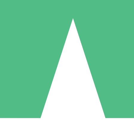
Paquetes de Créditos Individuales
Paga según el uso con créditos de descarga. Sin compromiso mensual.
1 Descarga
5 Descargas
10 Descargas
10
15
20
US$
00
US$
00
US$
00