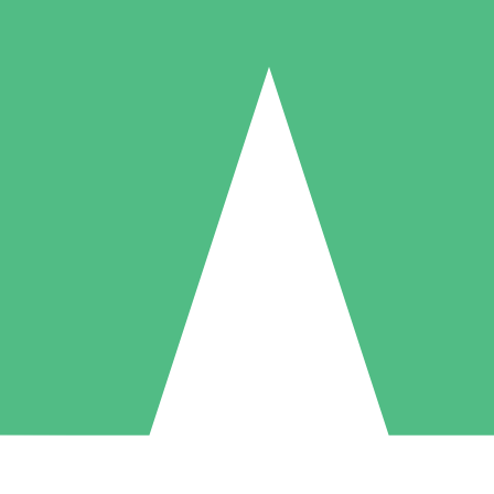
Paquetes de Créditos Individuales
Paga según el uso con créditos de descarga. Sin compromiso mensual.
1 Descarga
5 Descargas
10 Descargas
10
15
20
US$
00
US$
00
US$
00