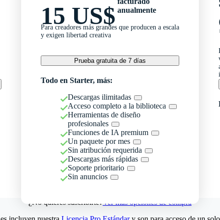
facturado
15 US$
anualmente
Para creadores más grandes que producen a escala
y exigen libertad creativa
Prueba gratuita de 7 días
Todo en Starter, más:
Descargas ilimitadas
Acceso completo a la biblioteca
Herramientas de diseño
profesionales
Funciones de IA premium
Un paquete por mes
Sin atribución requerida
Descargas más rápidas
Soporte prioritario
Sin anuncios
¿No quieres suscribirte?
Ver más opciones de compra
es incluyen nuestra
Licencia Pro Estándar
y son para acceso de un solo