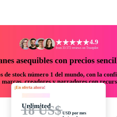
4.9
from 33.572 reviews on Trustpilot
anes asequibles con precios sencil
os de stock número 1 del mundo, con la confi
marcas, creadores y narradores con recurs
¡En oferta ahora!
un 76 % en tiempo y presupuesto.
¡En oferta ahora!
Unlimited
18 US$
USD por mes