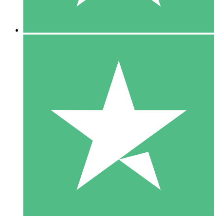
5 Descargas
15
US$
00
10 Descargas
20
US$
00