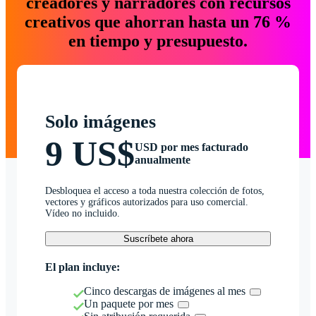
creadores y narradores con recursos
creativos que ahorran hasta un 76 %
en tiempo y presupuesto.
Solo imágenes
9 US$
USD por mes facturado
anualmente
Desbloquea el acceso a toda nuestra colección de fotos,
vectores y gráficos autorizados para uso comercial.
Vídeo no incluido.
Suscríbete ahora
El plan incluye:
Cinco descargas de imágenes al mes
Un paquete por mes