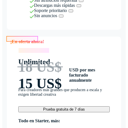
Sin atribución requerida
Descargas más rápidas
Soporte prioritario
Sin anuncios
¡En oferta ahora!
¡En oferta ahora!
Unlimited
18 US$
USD por mes
facturado
15 US$
anualmente
Para creadores más grandes que producen a escala y
exigen libertad creativa
Prueba gratuita de 7 días
Todo en Starter, más: