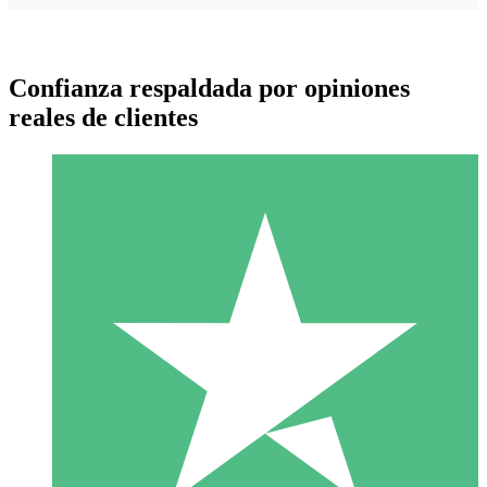
Confianza respaldada por opiniones
reales de clientes
Paquetes de Créditos Individuales
Paga según el uso con créditos de descarga. Sin compromiso
mensual.
1 Descarga
10
US$
00