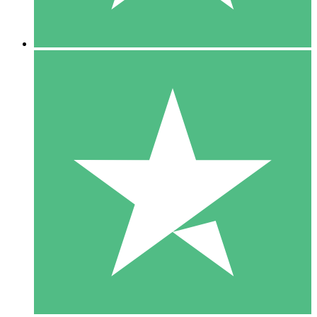
5 Descargas
15
US$
00
10 Descargas
20
US$
00