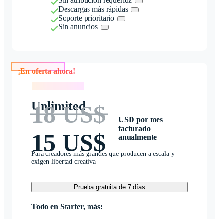
Sin atribución requerida
Descargas más rápidas
Soporte prioritario
Sin anuncios
¡En oferta ahora!
¡En oferta ahora!
Unlimited
18 US$
USD por mes
facturado
15 US$
anualmente
Para creadores más grandes que producen a escala y
exigen libertad creativa
Prueba gratuita de 7 días
Todo en Starter, más: