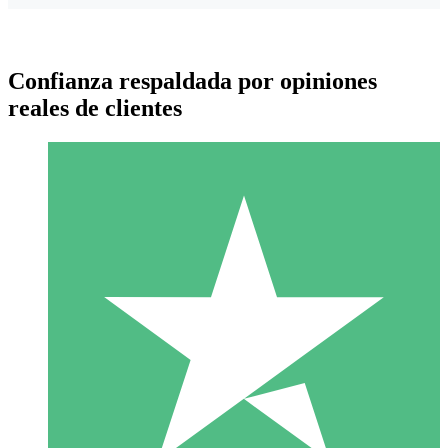
Confianza respaldada por opiniones
reales de clientes
Paquetes de Créditos Individuales
Paga según el uso con créditos de descarga. Sin compromiso
mensual.
1 Descarga
10
US$
00