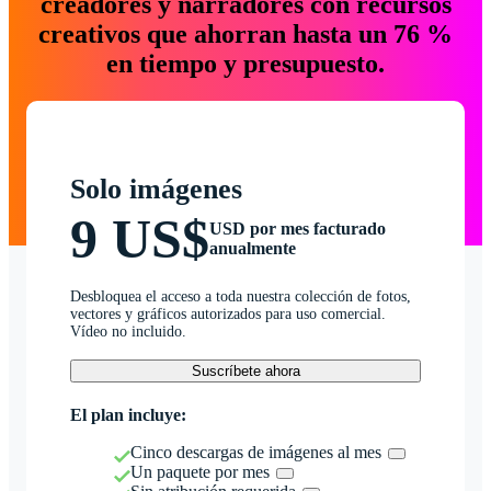
creadores y narradores con recursos
creativos que ahorran hasta un 76 %
en tiempo y presupuesto.
Solo imágenes
9 US$
USD por mes facturado
anualmente
Desbloquea el acceso a toda nuestra colección de fotos,
vectores y gráficos autorizados para uso comercial.
Vídeo no incluido.
Suscríbete ahora
El plan incluye:
Cinco descargas de imágenes al mes
Un paquete por mes