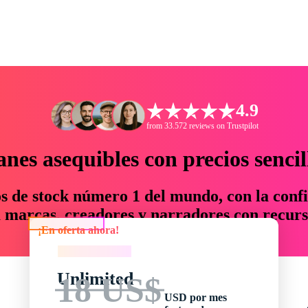
4.9
from 33.572 reviews on Trustpilot
anes asequibles con precios sencil
os de stock número 1 del mundo, con la confi
marcas, creadores y narradores con recurs
¡En oferta ahora!
un 76 % en tiempo y presupuesto.
¡En oferta ahora!
Unlimited
18 US$
USD por mes