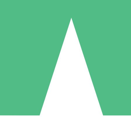
Paquetes de Créditos Individuales
Paga según el uso con créditos de descarga. Sin compromiso mensual.
1 Descarga
5 Descargas
10 Descargas
10
15
20
US$
00
US$
00
US$
00