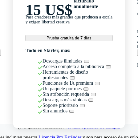
facturado
15 US$
anualmente
Para creadores más grandes que producen a escala
y exigen libertad creativa
Prueba gratuita de 7 días
Todo en Starter, más:
Descargas ilimitadas
Acceso completo a la biblioteca
Herramientas de diseño
profesionales
Funciones de IA premium
Un paquete por mes
Sin atribución requerida
Descargas más rápidas
Soporte prioritario
Sin anuncios
¿No quieres suscribirte?
Ver más opciones de compra
es incluyen nuestra
Licencia Pro Estándar
y son para acceso de un solo