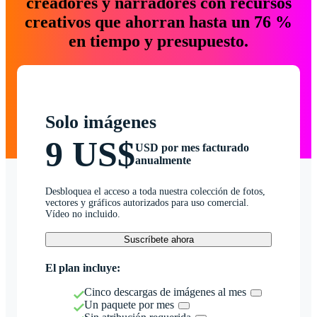
creadores y narradores con recursos
creativos que ahorran hasta un 76 %
en tiempo y presupuesto.
Solo imágenes
9 US$
USD por mes facturado
anualmente
Desbloquea el acceso a toda nuestra colección de fotos,
vectores y gráficos autorizados para uso comercial.
Vídeo no incluido.
Suscríbete ahora
El plan incluye:
Cinco descargas de imágenes al mes
Un paquete por mes