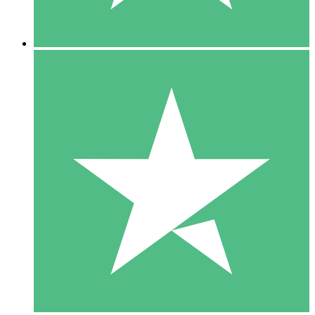
5 Descargas
15
US$
00
10 Descargas
20
US$
00