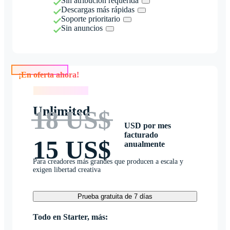
Sin atribución requerida
Descargas más rápidas
Soporte prioritario
Sin anuncios
¡En oferta ahora!
¡En oferta ahora!
Unlimited
18 US$
USD por mes
facturado
15 US$
anualmente
Para creadores más grandes que producen a escala y
exigen libertad creativa
Prueba gratuita de 7 días
Todo en Starter, más: