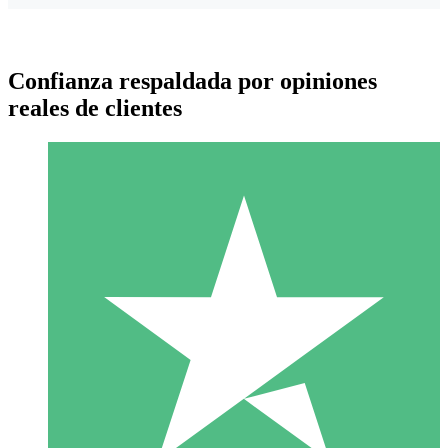
Confianza respaldada por opiniones
reales de clientes
Paquetes de Créditos Individuales
Paga según el uso con créditos de descarga. Sin compromiso
mensual.
1 Descarga
10
US$
00