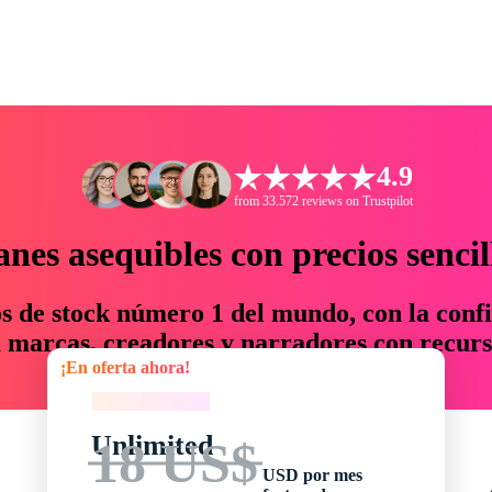
4.9
from 33.572 reviews on Trustpilot
anes asequibles con precios sencil
os de stock número 1 del mundo, con la confi
marcas, creadores y narradores con recurs
¡En oferta ahora!
un 76 % en tiempo y presupuesto.
¡En oferta ahora!
Unlimited
18 US$
USD por mes