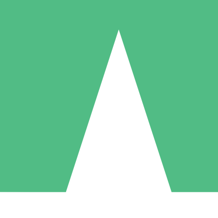
Paquetes de Créditos Individuales
Paga según el uso con créditos de descarga. Sin compromiso mensual.
1 Descarga
5 Descargas
10 Descargas
10
15
20
US$
00
US$
00
US$
00