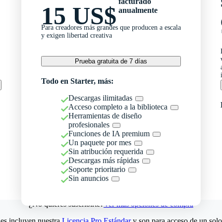
facturado
15 US$
anualmente
Para creadores más grandes que producen a escala
y exigen libertad creativa
Prueba gratuita de 7 días
Todo en Starter, más:
Descargas ilimitadas
Acceso completo a la biblioteca
Herramientas de diseño
profesionales
Funciones de IA premium
Un paquete por mes
Sin atribución requerida
Descargas más rápidas
Soporte prioritario
Sin anuncios
¿No quieres suscribirte?
Ver más opciones de compra
es incluyen nuestra
Licencia Pro Estándar
y son para acceso de un solo