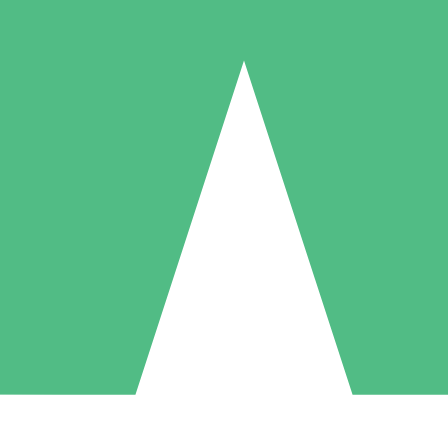
Paquetes de Créditos Individuales
Paga según el uso con créditos de descarga. Sin compromiso mensual.
1 Descarga
5 Descargas
10 Descargas
10
15
20
US$
00
US$
00
US$
00