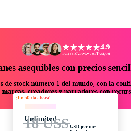
4.9
from 33.572 reviews on Trustpilot
anes asequibles con precios sencil
os de stock número 1 del mundo, con la confi
marcas, creadores y narradores con recurs
¡En oferta ahora!
un 76 % en tiempo y presupuesto.
¡En oferta ahora!
Unlimited
18 US$
USD por mes