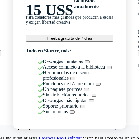
facturado
15 US$
anualmente
Para creadores más grandes que producen a escala
y exigen libertad creativa
Prueba gratuita de 7 días
Todo en Starter, más:
Descargas ilimitadas
Acceso completo a la biblioteca
Herramientas de diseño
profesionales
Funciones de IA premium
Un paquete por mes
Sin atribución requerida
Descargas más rápidas
Soporte prioritario
Sin anuncios
¿No quieres suscribirte?
Ver más opciones de compra
es incluyen nuestra
Licencia Pro Estándar
y son para acceso de un solo