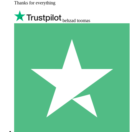
Thanks for everything
behzad toomas