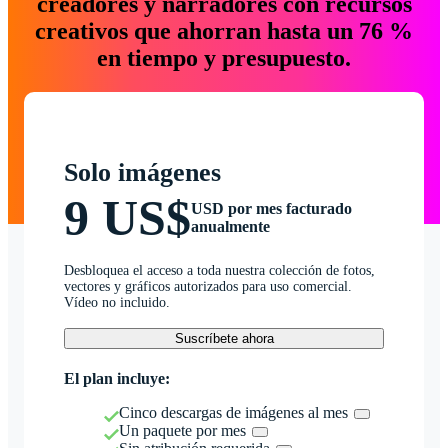
creadores y narradores con recursos
creativos que ahorran hasta un 76 %
en tiempo y presupuesto.
Solo imágenes
9 US$
USD por mes facturado
anualmente
Desbloquea el acceso a toda nuestra colección de fotos,
vectores y gráficos autorizados para uso comercial.
Vídeo no incluido.
Suscríbete ahora
El plan incluye:
Cinco descargas de imágenes al mes
Un paquete por mes