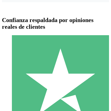
Confianza respaldada por opiniones
reales de clientes
Paquetes de Créditos Individuales
Paga según el uso con créditos de descarga. Sin compromiso
mensual.
1 Descarga
10
US$
00