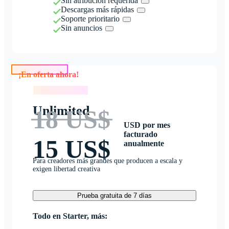
Sin atribución requerida
Descargas más rápidas
Soporte prioritario
Sin anuncios
¡En oferta ahora!
¡En oferta ahora!
Unlimited
18 US$
USD por mes
facturado
15 US$
anualmente
Para creadores más grandes que producen a escala y
exigen libertad creativa
Prueba gratuita de 7 días
Todo en Starter, más: