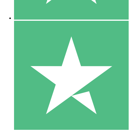
5 Descargas
15
US$
00
10 Descargas
20
US$
00