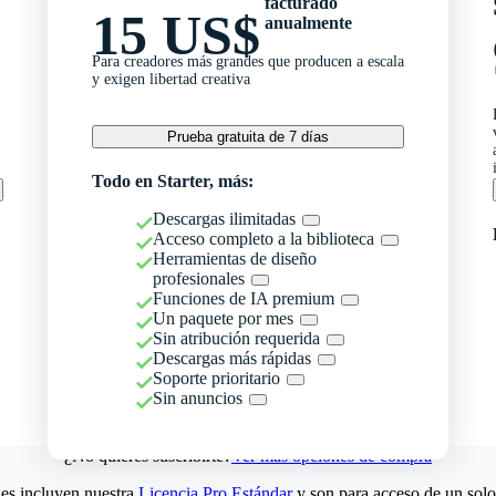
facturado
15 US$
anualmente
Para creadores más grandes que producen a escala
y exigen libertad creativa
Prueba gratuita de 7 días
Todo en Starter, más:
Descargas ilimitadas
Acceso completo a la biblioteca
Herramientas de diseño
profesionales
Funciones de IA premium
Un paquete por mes
Sin atribución requerida
Descargas más rápidas
Soporte prioritario
Sin anuncios
¿No quieres suscribirte?
Ver más opciones de compra
es incluyen nuestra
Licencia Pro Estándar
y son para acceso de un solo