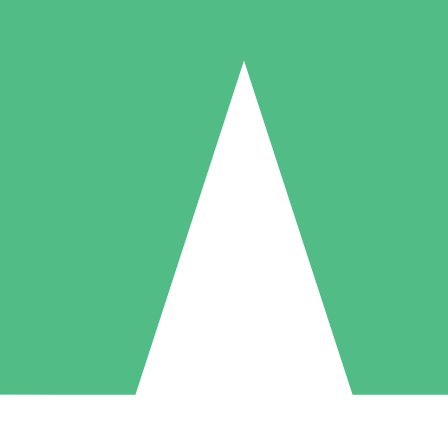
Paquetes de Créditos Individuales
Paga según el uso con créditos de descarga. Sin compromiso mensual.
1 Descarga
5 Descargas
10 Descargas
10
15
20
US$
00
US$
00
US$
00