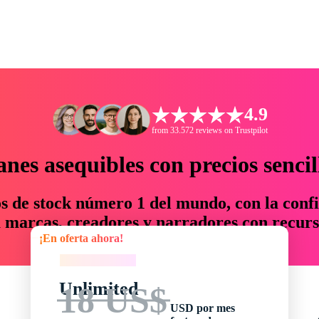
4.9
from 33.572 reviews on Trustpilot
anes asequibles con precios sencil
os de stock número 1 del mundo, con la confi
marcas, creadores y narradores con recurs
¡En oferta ahora!
un 76 % en tiempo y presupuesto.
¡En oferta ahora!
Unlimited
18 US$
USD por mes