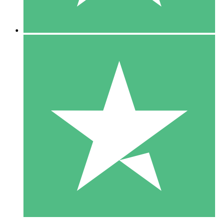
5 Descargas
15
US$
00
10 Descargas
20
US$
00