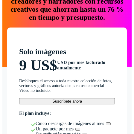
creadores y narradores con recursos
creativos que ahorran hasta un 76 %
en tiempo y presupuesto.
Solo imágenes
9 US$
USD por mes facturado
anualmente
Desbloquea el acceso a toda nuestra colección de fotos,
vectores y gráficos autorizados para uso comercial.
Vídeo no incluido.
Suscríbete ahora
El plan incluye:
Cinco descargas de imágenes al mes
Un paquete por mes