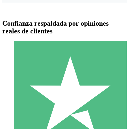
Confianza respaldada por opiniones
reales de clientes
Paquetes de Créditos Individuales
Paga según el uso con créditos de descarga. Sin compromiso
mensual.
1 Descarga
10
US$
00