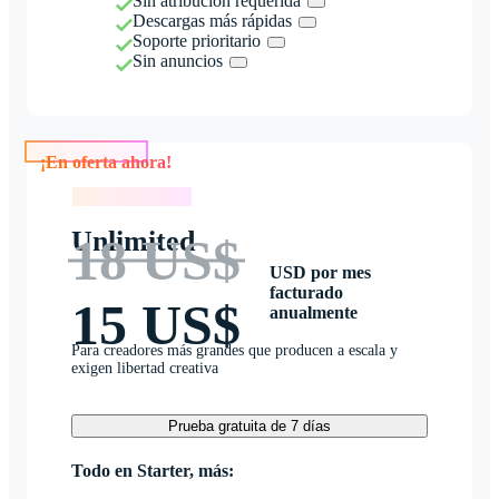
Sin atribución requerida
Descargas más rápidas
Soporte prioritario
Sin anuncios
¡En oferta ahora!
¡En oferta ahora!
Unlimited
18 US$
USD por mes
facturado
15 US$
anualmente
Para creadores más grandes que producen a escala y
exigen libertad creativa
Prueba gratuita de 7 días
Todo en Starter, más: