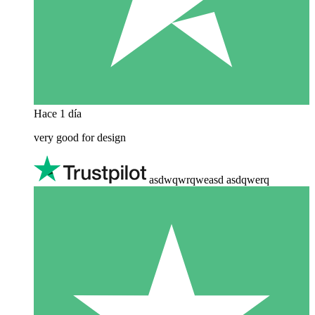
Hace 1 día
very good for design
asdwqwrqweasd asdqwerq