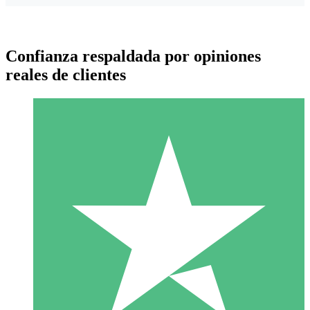
Confianza respaldada por opiniones
reales de clientes
Paquetes de Créditos Individuales
Paga según el uso con créditos de descarga. Sin compromiso
mensual.
1 Descarga
10
US$
00