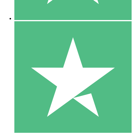
5 Descargas
15
US$
00
10 Descargas
20
US$
00