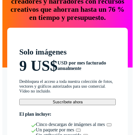
creadores y narradores con recursos
creativos que ahorran hasta un 76 %
en tiempo y presupuesto.
Solo imágenes
9 US$
USD por mes facturado
anualmente
Desbloquea el acceso a toda nuestra colección de fotos,
vectores y gráficos autorizados para uso comercial.
Vídeo no incluido.
Suscríbete ahora
El plan incluye:
Cinco descargas de imágenes al mes
Un paquete por mes