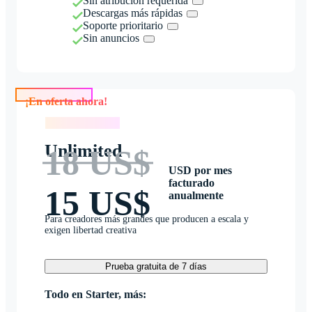
Sin atribución requerida
Descargas más rápidas
Soporte prioritario
Sin anuncios
¡En oferta ahora!
¡En oferta ahora!
Unlimited
18 US$
USD por mes
facturado
15 US$
anualmente
Para creadores más grandes que producen a escala y
exigen libertad creativa
Prueba gratuita de 7 días
Todo en Starter, más: