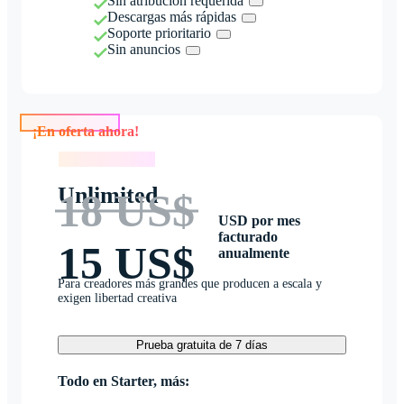
Sin atribución requerida
Descargas más rápidas
Soporte prioritario
Sin anuncios
¡En oferta ahora!
¡En oferta ahora!
Unlimited
18 US$
USD por mes
facturado
15 US$
anualmente
Para creadores más grandes que producen a escala y
exigen libertad creativa
Prueba gratuita de 7 días
Todo en Starter, más: