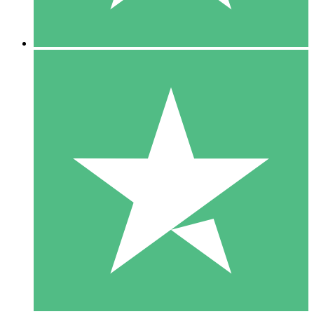
5 Descargas
15
US$
00
10 Descargas
20
US$
00