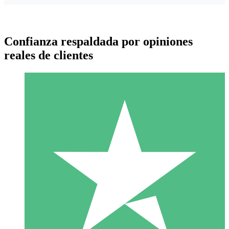
Confianza respaldada por opiniones
reales de clientes
Paquetes de Créditos Individuales
Paga según el uso con créditos de descarga. Sin compromiso
mensual.
1 Descarga
10
US$
00