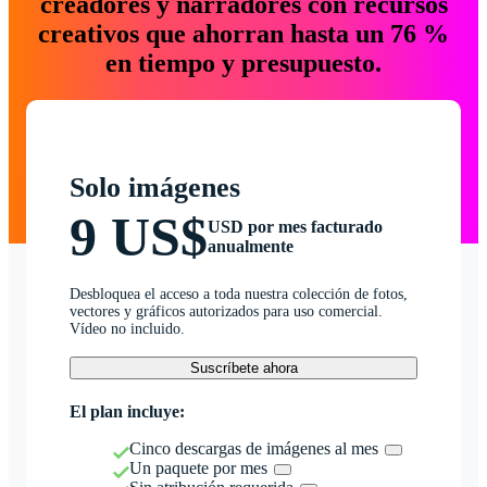
creadores y narradores con recursos
creativos que ahorran hasta un 76 %
en tiempo y presupuesto.
Solo imágenes
9 US$
USD por mes facturado
anualmente
Desbloquea el acceso a toda nuestra colección de fotos,
vectores y gráficos autorizados para uso comercial.
Vídeo no incluido.
Suscríbete ahora
El plan incluye:
Cinco descargas de imágenes al mes
Un paquete por mes