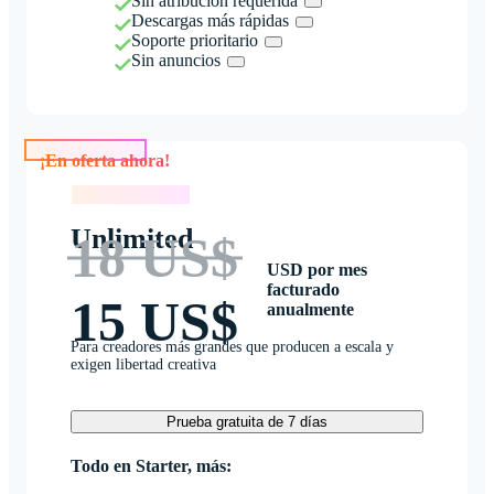
Sin atribución requerida
Descargas más rápidas
Soporte prioritario
Sin anuncios
¡En oferta ahora!
¡En oferta ahora!
Unlimited
18 US$
USD por mes
facturado
15 US$
anualmente
Para creadores más grandes que producen a escala y
exigen libertad creativa
Prueba gratuita de 7 días
Todo en Starter, más: