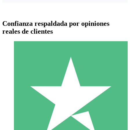
Confianza respaldada por opiniones
reales de clientes
Paquetes de Créditos Individuales
Paga según el uso con créditos de descarga. Sin compromiso
mensual.
1 Descarga
10
US$
00