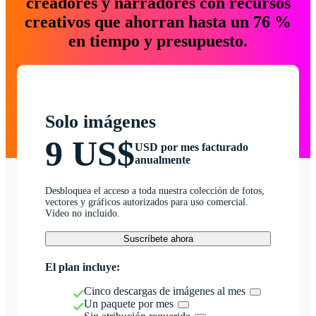
creadores y narradores con recursos
creativos que ahorran hasta un 76 %
en tiempo y presupuesto.
Solo imágenes
9 US$
USD por mes facturado
anualmente
Desbloquea el acceso a toda nuestra colección de fotos,
vectores y gráficos autorizados para uso comercial.
Vídeo no incluido.
Suscríbete ahora
El plan incluye:
Cinco descargas de imágenes al mes
Un paquete por mes