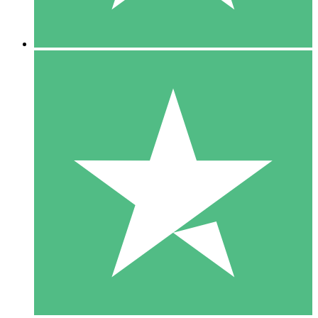
5 Descargas
15
US$
00
10 Descargas
20
US$
00