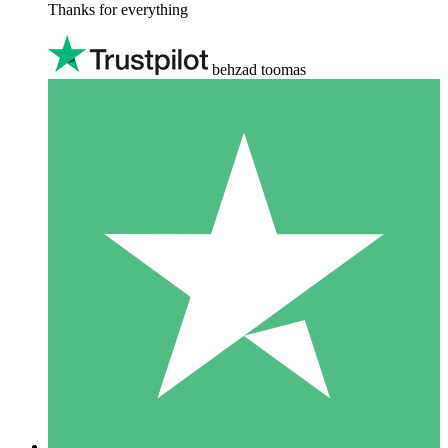
Thanks for everything
behzad toomas