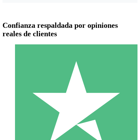
Confianza respaldada por opiniones
reales de clientes
Paquetes de Créditos Individuales
Paga según el uso con créditos de descarga. Sin compromiso
mensual.
1 Descarga
10
US$
00