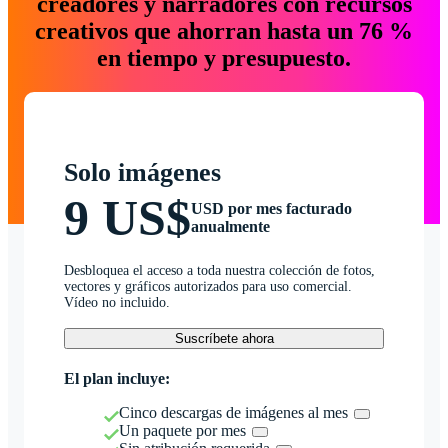
creadores y narradores con recursos
creativos que ahorran hasta un 76 %
en tiempo y presupuesto.
Solo imágenes
9 US$
USD por mes facturado
anualmente
Desbloquea el acceso a toda nuestra colección de fotos,
vectores y gráficos autorizados para uso comercial.
Vídeo no incluido.
Suscríbete ahora
El plan incluye:
Cinco descargas de imágenes al mes
Un paquete por mes