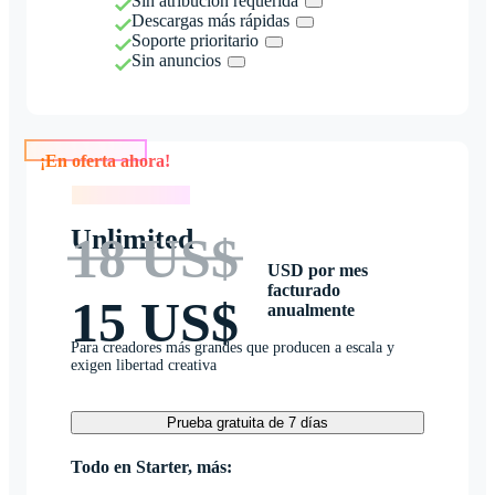
Sin atribución requerida
Descargas más rápidas
Soporte prioritario
Sin anuncios
¡En oferta ahora!
¡En oferta ahora!
Unlimited
18 US$
USD por mes
facturado
15 US$
anualmente
Para creadores más grandes que producen a escala y
exigen libertad creativa
Prueba gratuita de 7 días
Todo en Starter, más: