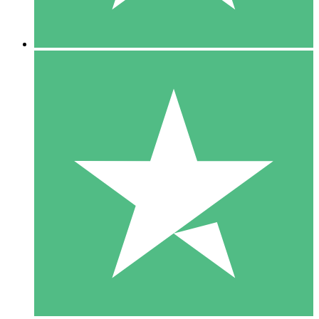
5 Descargas
15
US$
00
10 Descargas
20
US$
00