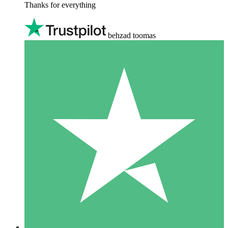
Thanks for everything
behzad toomas