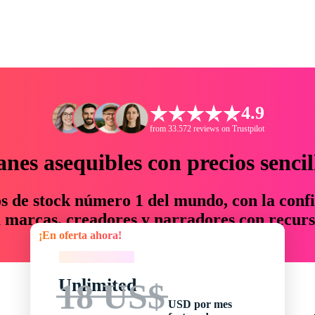
4.9
from 33.572 reviews on Trustpilot
anes asequibles con precios sencil
os de stock número 1 del mundo, con la confi
marcas, creadores y narradores con recurs
¡En oferta ahora!
un 76 % en tiempo y presupuesto.
¡En oferta ahora!
Unlimited
18 US$
USD por mes