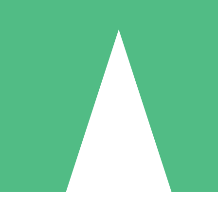
Paquetes de Créditos Individuales
Paga según el uso con créditos de descarga. Sin compromiso mensual.
1 Descarga
5 Descargas
10 Descargas
10
15
20
US$
00
US$
00
US$
00