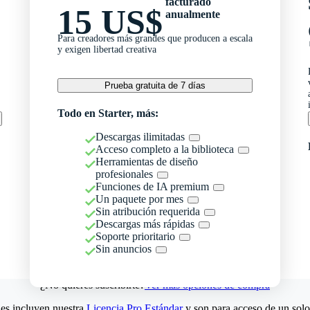
facturado
15 US$
anualmente
Para creadores más grandes que producen a escala
y exigen libertad creativa
Prueba gratuita de 7 días
Todo en Starter, más:
Descargas ilimitadas
Acceso completo a la biblioteca
Herramientas de diseño
profesionales
Funciones de IA premium
Un paquete por mes
Sin atribución requerida
Descargas más rápidas
Soporte prioritario
Sin anuncios
¿No quieres suscribirte?
Ver más opciones de compra
es incluyen nuestra
Licencia Pro Estándar
y son para acceso de un solo