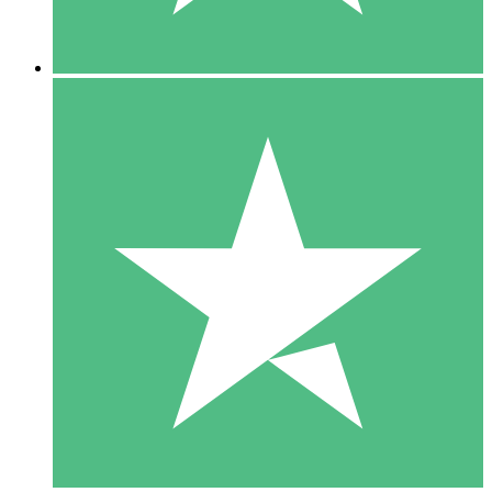
5 Descargas
15
US$
00
10 Descargas
20
US$
00