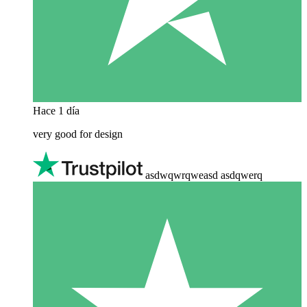
Hace 1 día
very good for design
asdwqwrqweasd asdqwerq