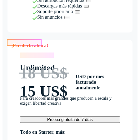
Sin atribución requerida
Descargas más rápidas
Soporte prioritario
Sin anuncios
¡En oferta ahora!
¡En oferta ahora!
Unlimited
18 US$
USD por mes
facturado
15 US$
anualmente
Para creadores más grandes que producen a escala y
exigen libertad creativa
Prueba gratuita de 7 días
Todo en Starter, más: