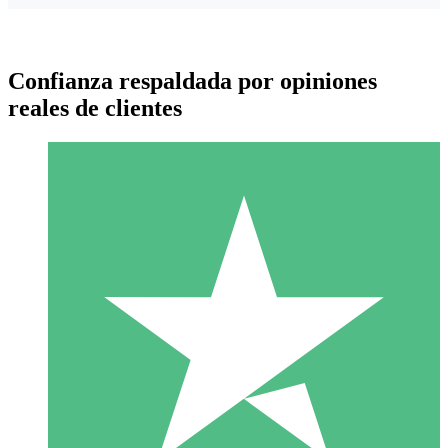
Confianza respaldada por opiniones
reales de clientes
Paquetes de Créditos Individuales
Paga según el uso con créditos de descarga. Sin compromiso
mensual.
1 Descarga
10
US$
00