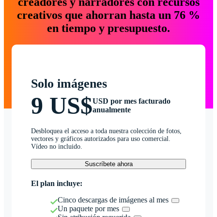
creadores y narradores con recursos
creativos que ahorran hasta un 76 %
en tiempo y presupuesto.
Solo imágenes
9 US$
USD por mes facturado
anualmente
Desbloquea el acceso a toda nuestra colección de fotos,
vectores y gráficos autorizados para uso comercial.
Vídeo no incluido.
Suscríbete ahora
El plan incluye:
Cinco descargas de imágenes al mes
Un paquete por mes