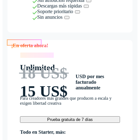
Sin atribución requerida
Descargas más rápidas
Soporte prioritario
Sin anuncios
¡En oferta ahora!
¡En oferta ahora!
Unlimited
18 US$
USD por mes
facturado
15 US$
anualmente
Para creadores más grandes que producen a escala y
exigen libertad creativa
Prueba gratuita de 7 días
Todo en Starter, más: