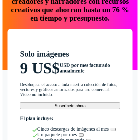
creadores y narradores con recursos
creativos que ahorran hasta un 76 %
en tiempo y presupuesto.
Solo imágenes
9 US$
USD por mes facturado
anualmente
Desbloquea el acceso a toda nuestra colección de fotos,
vectores y gráficos autorizados para uso comercial.
Vídeo no incluido.
Suscríbete ahora
El plan incluye:
Cinco descargas de imágenes al mes
Un paquete por mes