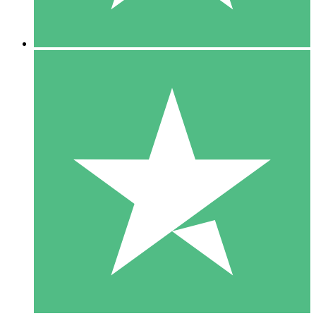
5 Descargas
15
US$
00
10 Descargas
20
US$
00