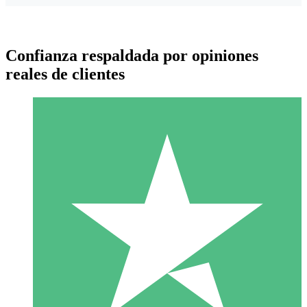
Confianza respaldada por opiniones
reales de clientes
Paquetes de Créditos Individuales
Paga según el uso con créditos de descarga. Sin compromiso
mensual.
1 Descarga
10
US$
00