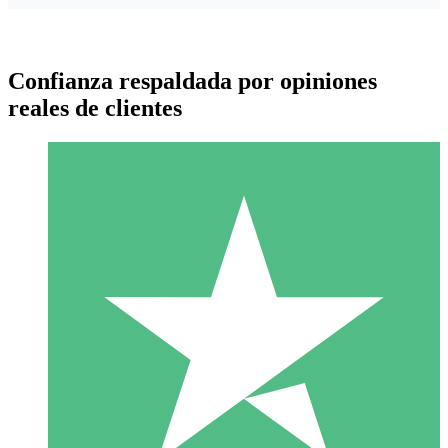
Confianza respaldada por opiniones
reales de clientes
Paquetes de Créditos Individuales
Paga según el uso con créditos de descarga. Sin compromiso
mensual.
1 Descarga
10
US$
00