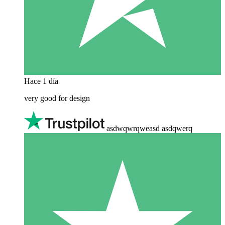
Hace 1 día
very good for design
asdwqwrqweasd asdqwerq