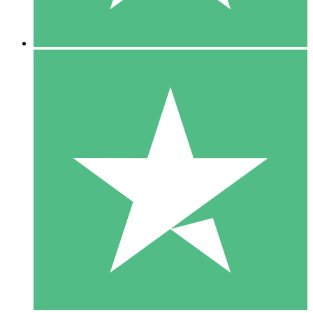
5 Descargas
15
US$
00
10 Descargas
20
US$
00