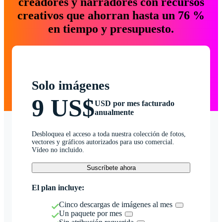
creadores y narradores con recursos
creativos que ahorran hasta un 76 %
en tiempo y presupuesto.
Solo imágenes
9 US$
USD por mes facturado
anualmente
Desbloquea el acceso a toda nuestra colección de fotos,
vectores y gráficos autorizados para uso comercial.
Vídeo no incluido.
Suscríbete ahora
El plan incluye:
Cinco descargas de imágenes al mes
Un paquete por mes