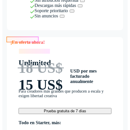
Sin atribución requerida
Descargas más rápidas
Soporte prioritario
Sin anuncios
¡En oferta ahora!
¡En oferta ahora!
Unlimited
18 US$
USD por mes
facturado
15 US$
anualmente
Para creadores más grandes que producen a escala y
exigen libertad creativa
Prueba gratuita de 7 días
Todo en Starter, más: