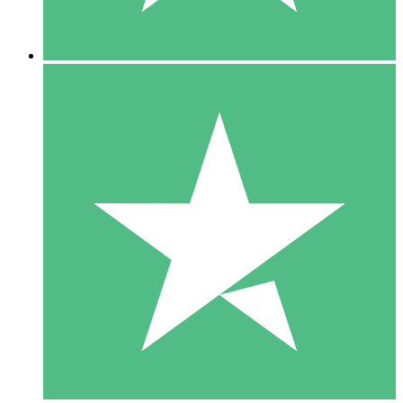
5 Descargas
15
US$
00
10 Descargas
20
US$
00