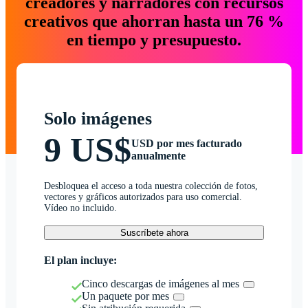
creadores y narradores con recursos
creativos que ahorran hasta un 76 %
en tiempo y presupuesto.
Solo imágenes
9 US$
USD por mes facturado
anualmente
Desbloquea el acceso a toda nuestra colección de fotos,
vectores y gráficos autorizados para uso comercial.
Vídeo no incluido.
Suscríbete ahora
El plan incluye:
Cinco descargas de imágenes al mes
Un paquete por mes