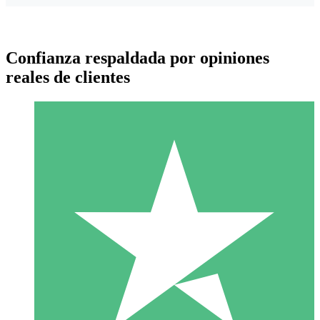
Confianza respaldada por opiniones
reales de clientes
Paquetes de Créditos Individuales
Paga según el uso con créditos de descarga. Sin compromiso
mensual.
1 Descarga
10
US$
00