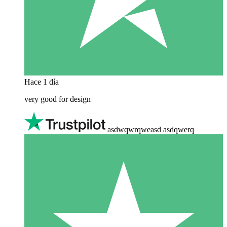
Hace 1 día
very good for design
asdwqwrqweasd asdqwerq