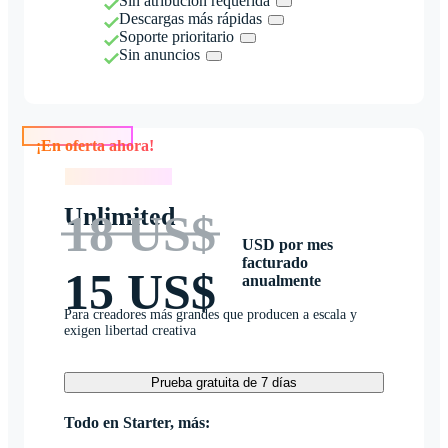
Sin atribución requerida
Descargas más rápidas
Soporte prioritario
Sin anuncios
¡En oferta ahora!
¡En oferta ahora!
Unlimited
18 US$
USD por mes
facturado
15 US$
anualmente
Para creadores más grandes que producen a escala y
exigen libertad creativa
Prueba gratuita de 7 días
Todo en Starter, más: