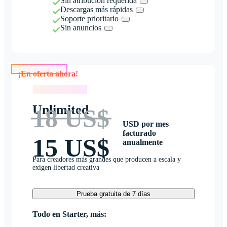
Sin atribución requerida
Descargas más rápidas
Soporte prioritario
Sin anuncios
¡En oferta ahora!
¡En oferta ahora!
Unlimited
18 US$
USD por mes
facturado
15 US$
anualmente
Para creadores más grandes que producen a escala y
exigen libertad creativa
Prueba gratuita de 7 días
Todo en Starter, más: