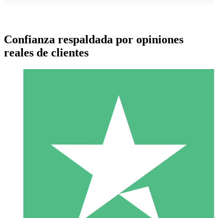
Confianza respaldada por opiniones
reales de clientes
Paquetes de Créditos Individuales
Paga según el uso con créditos de descarga. Sin compromiso
mensual.
1 Descarga
10
US$
00