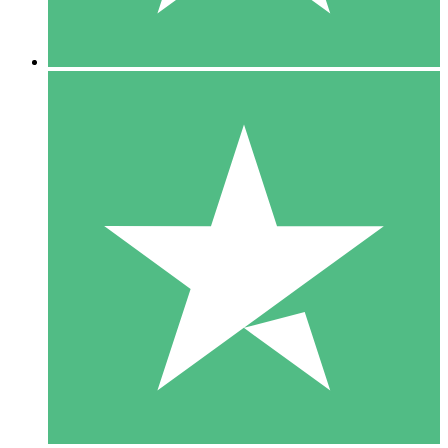
5 Descargas
15
US$
00
10 Descargas
20
US$
00