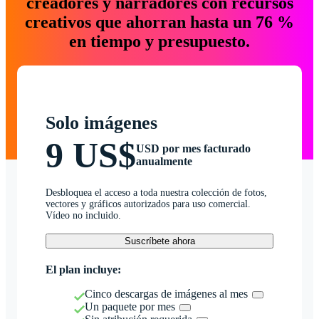
creadores y narradores con recursos
creativos que ahorran hasta un 76 %
en tiempo y presupuesto.
Solo imágenes
9 US$
USD por mes facturado
anualmente
Desbloquea el acceso a toda nuestra colección de fotos,
vectores y gráficos autorizados para uso comercial.
Vídeo no incluido.
Suscríbete ahora
El plan incluye:
Cinco descargas de imágenes al mes
Un paquete por mes