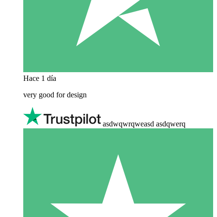
Hace 1 día
very good for design
asdwqwrqweasd asdqwerq