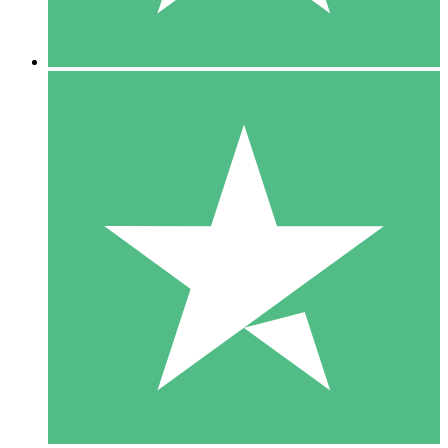
5 Descargas
15
US$
00
10 Descargas
20
US$
00