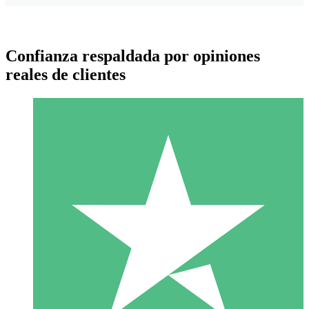
Confianza respaldada por opiniones
reales de clientes
Paquetes de Créditos Individuales
Paga según el uso con créditos de descarga. Sin compromiso
mensual.
1 Descarga
10
US$
00