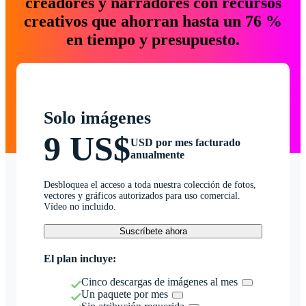
creadores y narradores con recursos
creativos que ahorran hasta un 76 %
en tiempo y presupuesto.
Solo imágenes
9 US$
USD por mes facturado
anualmente
Desbloquea el acceso a toda nuestra colección de fotos,
vectores y gráficos autorizados para uso comercial.
Vídeo no incluido.
Suscríbete ahora
El plan incluye:
Cinco descargas de imágenes al mes
Un paquete por mes