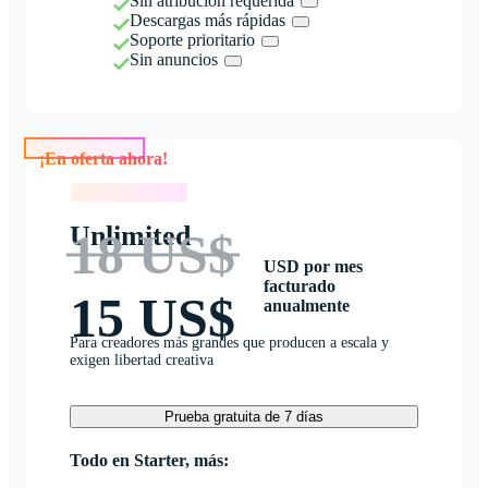
Sin atribución requerida
Descargas más rápidas
Soporte prioritario
Sin anuncios
¡En oferta ahora!
¡En oferta ahora!
Unlimited
18 US$
USD por mes
facturado
15 US$
anualmente
Para creadores más grandes que producen a escala y
exigen libertad creativa
Prueba gratuita de 7 días
Todo en Starter, más: