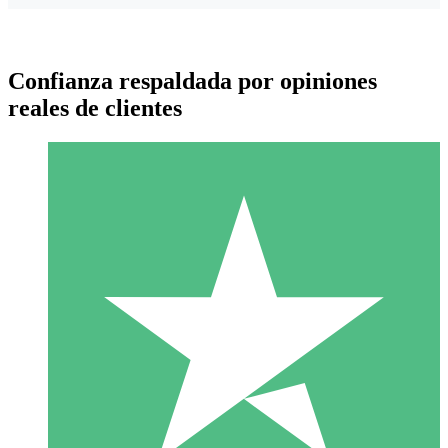
Confianza respaldada por opiniones
reales de clientes
Paquetes de Créditos Individuales
Paga según el uso con créditos de descarga. Sin compromiso
mensual.
1 Descarga
10
US$
00