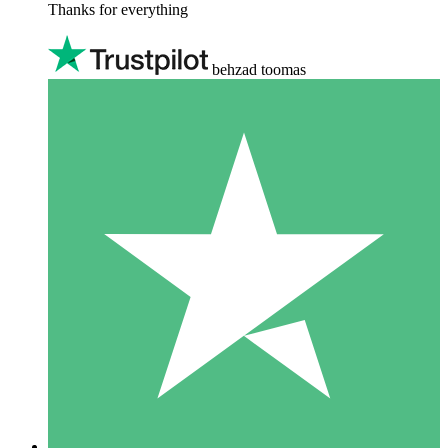
Thanks for everything
behzad toomas