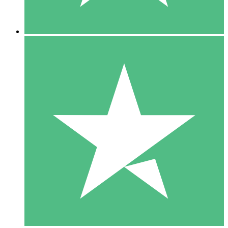
5 Descargas
15
US$
00
10 Descargas
20
US$
00