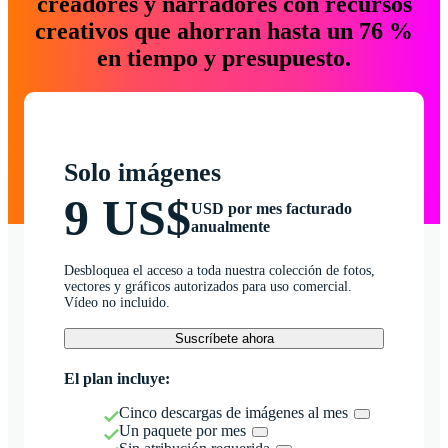
creadores y narradores con recursos
creativos que ahorran hasta un 76 %
en tiempo y presupuesto.
Solo imágenes
9 US$
USD por mes facturado
anualmente
Desbloquea el acceso a toda nuestra colección de fotos,
vectores y gráficos autorizados para uso comercial.
Vídeo no incluido.
Suscríbete ahora
El plan incluye:
Cinco descargas de imágenes al mes
Un paquete por mes