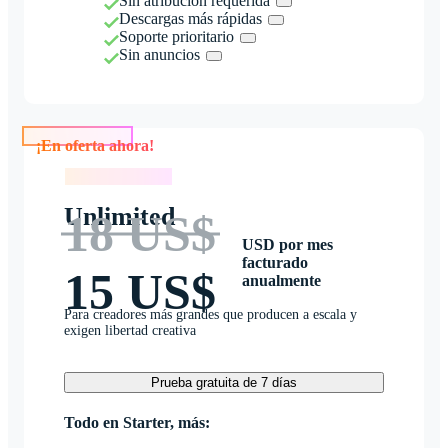
Sin atribución requerida
Descargas más rápidas
Soporte prioritario
Sin anuncios
¡En oferta ahora!
¡En oferta ahora!
Unlimited
18 US$
USD por mes
facturado
15 US$
anualmente
Para creadores más grandes que producen a escala y
exigen libertad creativa
Prueba gratuita de 7 días
Todo en Starter, más: