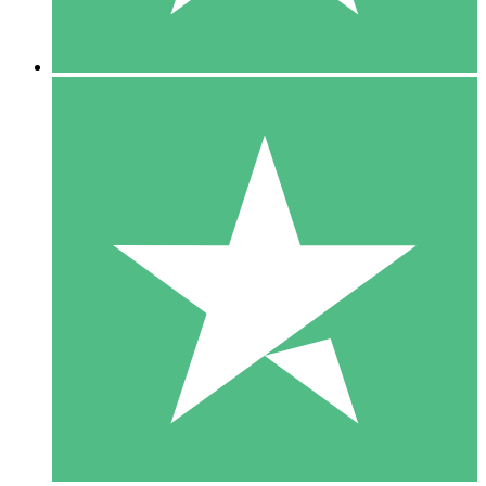
5 Descargas
15
US$
00
10 Descargas
20
US$
00