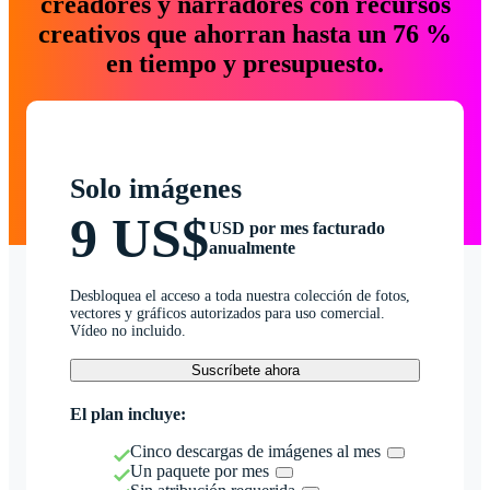
creadores y narradores con recursos
creativos que ahorran hasta un 76 %
en tiempo y presupuesto.
Solo imágenes
9 US$
USD por mes facturado
anualmente
Desbloquea el acceso a toda nuestra colección de fotos,
vectores y gráficos autorizados para uso comercial.
Vídeo no incluido.
Suscríbete ahora
El plan incluye:
Cinco descargas de imágenes al mes
Un paquete por mes