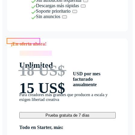
Sin atribución requerida
Descargas más rápidas
Soporte prioritario
Sin anuncios
¡En oferta ahora!
¡En oferta ahora!
Unlimited
18 US$
USD por mes
facturado
15 US$
anualmente
Para creadores más grandes que producen a escala y
exigen libertad creativa
Prueba gratuita de 7 días
Todo en Starter, más: