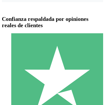
Confianza respaldada por opiniones
reales de clientes
Paquetes de Créditos Individuales
Paga según el uso con créditos de descarga. Sin compromiso
mensual.
1 Descarga
10
US$
00