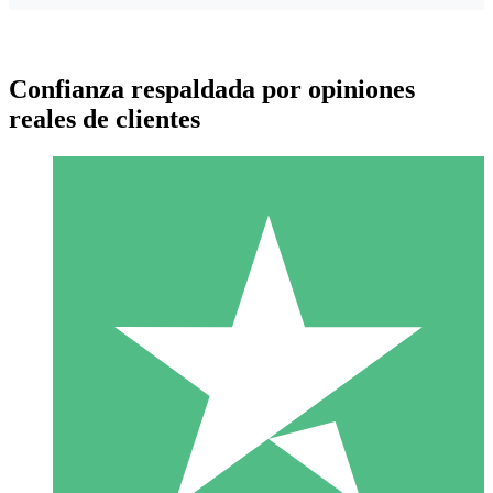
Confianza respaldada por opiniones
reales de clientes
Paquetes de Créditos Individuales
Paga según el uso con créditos de descarga. Sin compromiso
mensual.
1 Descarga
10
US$
00