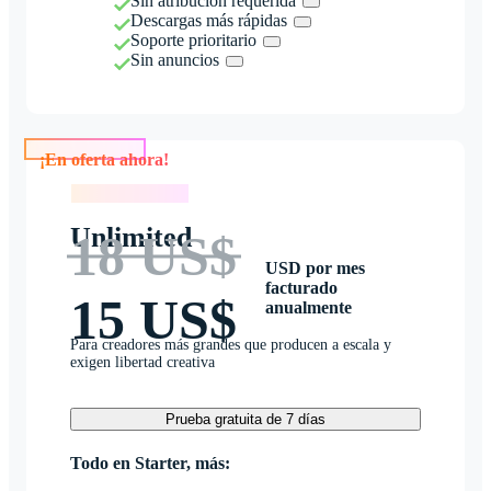
Sin atribución requerida
Descargas más rápidas
Soporte prioritario
Sin anuncios
¡En oferta ahora!
¡En oferta ahora!
Unlimited
18 US$
USD por mes
facturado
15 US$
anualmente
Para creadores más grandes que producen a escala y
exigen libertad creativa
Prueba gratuita de 7 días
Todo en Starter, más: