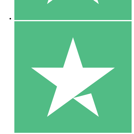
5 Descargas
15
US$
00
10 Descargas
20
US$
00