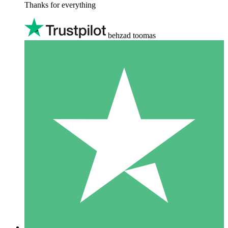
Thanks for everything
behzad toomas