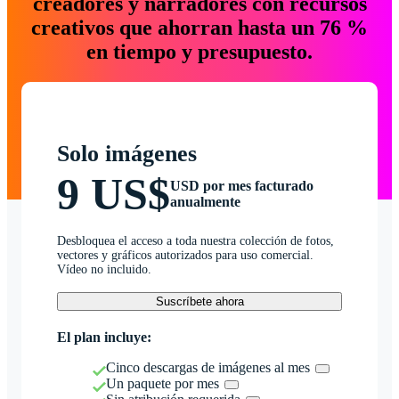
creadores y narradores con recursos
creativos que ahorran hasta un 76 %
en tiempo y presupuesto.
Solo imágenes
9 US$
USD por mes facturado
anualmente
Desbloquea el acceso a toda nuestra colección de fotos,
vectores y gráficos autorizados para uso comercial.
Vídeo no incluido.
Suscríbete ahora
El plan incluye:
Cinco descargas de imágenes al mes
Un paquete por mes