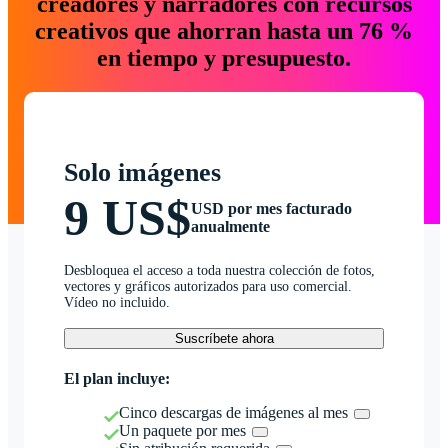
creadores y narradores con recursos
creativos que ahorran hasta un 76 %
en tiempo y presupuesto.
Solo imágenes
9 US$
USD por mes facturado
anualmente
Desbloquea el acceso a toda nuestra colección de fotos,
vectores y gráficos autorizados para uso comercial.
Vídeo no incluido.
Suscríbete ahora
El plan incluye:
Cinco descargas de imágenes al mes
Un paquete por mes