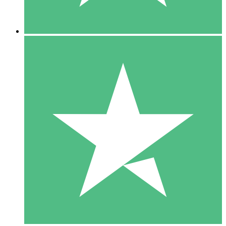
5 Descargas
15
US$
00
10 Descargas
20
US$
00