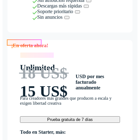
Sin atribución requerida
Descargas más rápidas
Soporte prioritario
Sin anuncios
¡En oferta ahora!
¡En oferta ahora!
Unlimited
18 US$
USD por mes
facturado
15 US$
anualmente
Para creadores más grandes que producen a escala y
exigen libertad creativa
Prueba gratuita de 7 días
Todo en Starter, más: