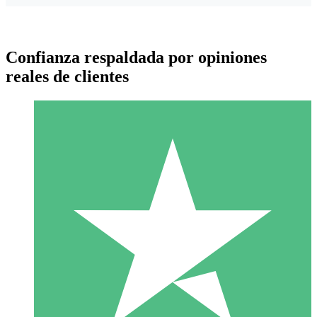
Confianza respaldada por opiniones
reales de clientes
Paquetes de Créditos Individuales
Paga según el uso con créditos de descarga. Sin compromiso
mensual.
1 Descarga
10
US$
00