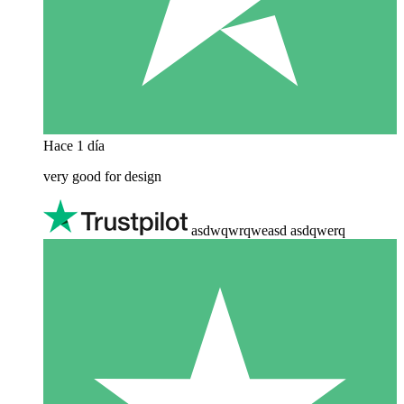
Hace 1 día
very good for design
asdwqwrqweasd asdqwerq