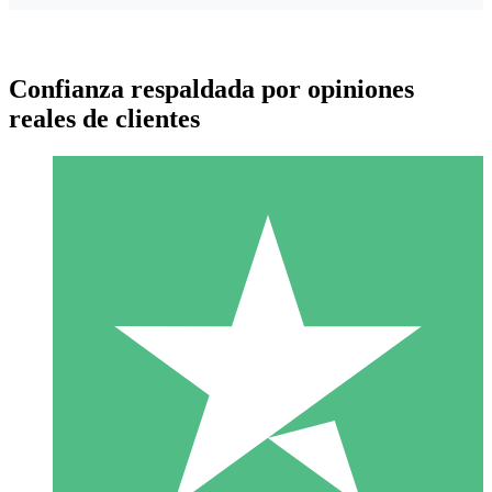
Confianza respaldada por opiniones
reales de clientes
Paquetes de Créditos Individuales
Paga según el uso con créditos de descarga. Sin compromiso
mensual.
1 Descarga
10
US$
00