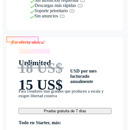
Sin atribución requerida
Descargas más rápidas
Soporte prioritario
Sin anuncios
¡En oferta ahora!
¡En oferta ahora!
Unlimited
18 US$
USD por mes
facturado
15 US$
anualmente
Para creadores más grandes que producen a escala y
exigen libertad creativa
Prueba gratuita de 7 días
Todo en Starter, más: