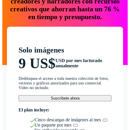
creadores y narradores con recursos
creativos que ahorran hasta un 76 %
en tiempo y presupuesto.
Solo imágenes
9 US$
USD por mes facturado
anualmente
Desbloquea el acceso a toda nuestra colección de fotos,
vectores y gráficos autorizados para uso comercial.
Vídeo no incluido.
Suscríbete ahora
El plan incluye:
Cinco descargas de imágenes al mes
Un paquete por mes