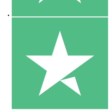
5 Descargas
15
US$
00
10 Descargas
20
US$
00