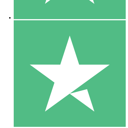
5 Descargas
15
US$
00
10 Descargas
20
US$
00