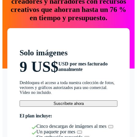
creadores y narradores con recursos
creativos que ahorran hasta un 76 %
en tiempo y presupuesto.
Solo imágenes
9 US$
USD por mes facturado
anualmente
Desbloquea el acceso a toda nuestra colección de fotos,
vectores y gráficos autorizados para uso comercial.
Vídeo no incluido.
Suscríbete ahora
El plan incluye:
Cinco descargas de imágenes al mes
Un paquete por mes