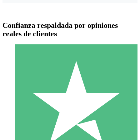
Confianza respaldada por opiniones
reales de clientes
Paquetes de Créditos Individuales
Paga según el uso con créditos de descarga. Sin compromiso
mensual.
1 Descarga
10
US$
00