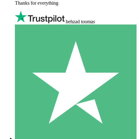
Thanks for everything
behzad toomas