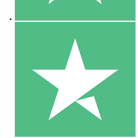
5 Descargas
15
US$
00
10 Descargas
20
US$
00