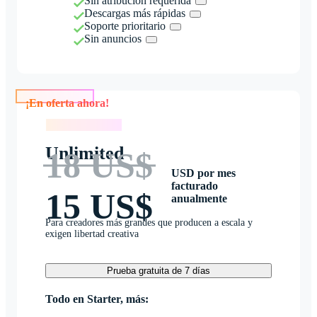
Sin atribución requerida
Descargas más rápidas
Soporte prioritario
Sin anuncios
¡En oferta ahora!
¡En oferta ahora!
Unlimited
18 US$
USD por mes
facturado
15 US$
anualmente
Para creadores más grandes que producen a escala y
exigen libertad creativa
Prueba gratuita de 7 días
Todo en Starter, más: