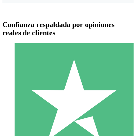
Confianza respaldada por opiniones
reales de clientes
Paquetes de Créditos Individuales
Paga según el uso con créditos de descarga. Sin compromiso
mensual.
1 Descarga
10
US$
00