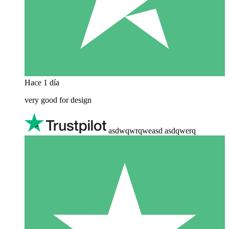
Hace 1 día
very good for design
asdwqwrqweasd asdqwerq