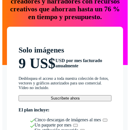
creadores y narradores con recursos
creativos que ahorran hasta un 76 %
en tiempo y presupuesto.
Solo imágenes
9 US$
USD por mes facturado
anualmente
Desbloquea el acceso a toda nuestra colección de fotos,
vectores y gráficos autorizados para uso comercial.
Vídeo no incluido.
Suscríbete ahora
El plan incluye:
Cinco descargas de imágenes al mes
Un paquete por mes