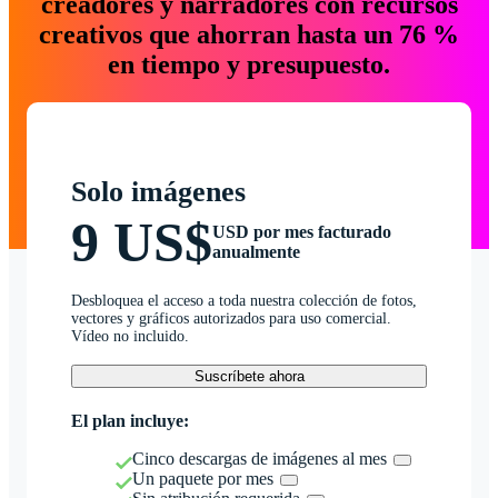
creadores y narradores con recursos
creativos que ahorran hasta un 76 %
en tiempo y presupuesto.
Solo imágenes
9 US$
USD por mes facturado
anualmente
Desbloquea el acceso a toda nuestra colección de fotos,
vectores y gráficos autorizados para uso comercial.
Vídeo no incluido.
Suscríbete ahora
El plan incluye:
Cinco descargas de imágenes al mes
Un paquete por mes