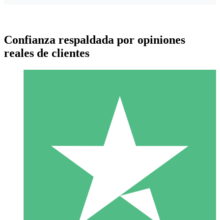
Confianza respaldada por opiniones
reales de clientes
Paquetes de Créditos Individuales
Paga según el uso con créditos de descarga. Sin compromiso
mensual.
1 Descarga
10
US$
00