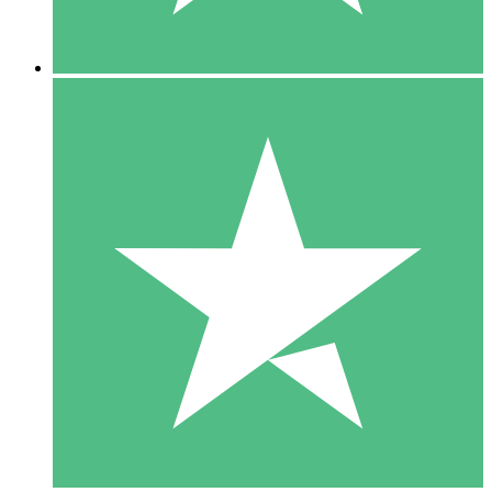
5 Descargas
15
US$
00
10 Descargas
20
US$
00