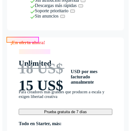
Sin atribución requerida
Descargas más rápidas
Soporte prioritario
Sin anuncios
¡En oferta ahora!
¡En oferta ahora!
Unlimited
18 US$
USD por mes
facturado
15 US$
anualmente
Para creadores más grandes que producen a escala y
exigen libertad creativa
Prueba gratuita de 7 días
Todo en Starter, más: