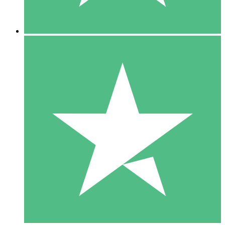
5 Descargas
15
US$
00
10 Descargas
20
US$
00