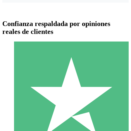
Confianza respaldada por opiniones
reales de clientes
Paquetes de Créditos Individuales
Paga según el uso con créditos de descarga. Sin compromiso
mensual.
1 Descarga
10
US$
00