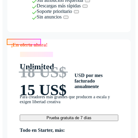
Sin atribución requerida
Descargas más rápidas
Soporte prioritario
Sin anuncios
¡En oferta ahora!
¡En oferta ahora!
Unlimited
18 US$
USD por mes
facturado
15 US$
anualmente
Para creadores más grandes que producen a escala y
exigen libertad creativa
Prueba gratuita de 7 días
Todo en Starter, más: