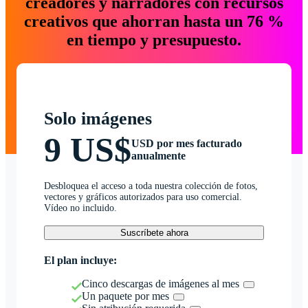
creadores y narradores con recursos
creativos que ahorran hasta un 76 %
en tiempo y presupuesto.
Solo imágenes
9 US$
USD por mes facturado
anualmente
Desbloquea el acceso a toda nuestra colección de fotos,
vectores y gráficos autorizados para uso comercial.
Vídeo no incluido.
Suscríbete ahora
El plan incluye:
Cinco descargas de imágenes al mes
Un paquete por mes