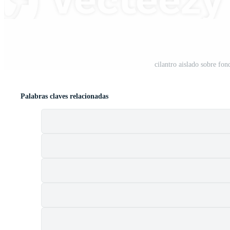
t
cilantro aislado sobre fo
Palabras claves relacionadas