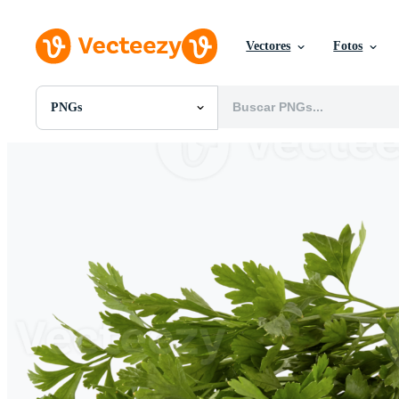
Vectores
Fotos
PNGs
Todas Imágenes
Fotos
PNGs
PSDs
SVGs
Plantillas
Vectores
Videos
Gráficos en Movimiento
Imágenes Editoriales
Eventos Editoriales