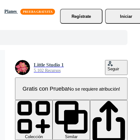
Planes
Regístrate
Iniciar
Little Studio 1
Seguir
5.102 Recursos
Gratis con Prueba
No se requiere atribución!
Colección
Similar