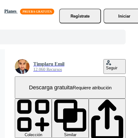
Planes
Regístrate
Iniciar
Timplaru Emil
Seguir
12.060 Recursos
Descarga gratuita
Requiere atribución
Colección
Similar