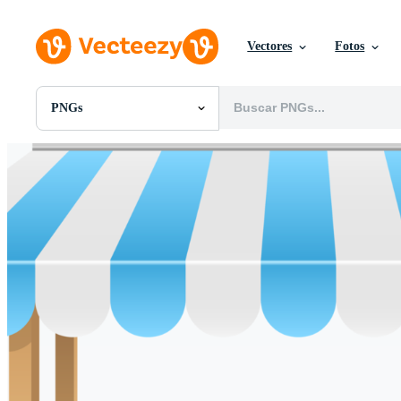
Vectores
Fotos
PNGs
Todas Imágenes
Fotos
PNGs
PSDs
SVGs
Plantillas
Vectores
Videos
Gráficos en Movimiento
Imágenes Editoriales
Eventos Editoriales