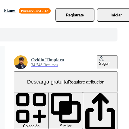
Planes
Regístrate
Iniciar
Ovidiu Timplaru
Seguir
34.548 Recursos
Descarga gratuita
Requiere atribución
Colección
Similar