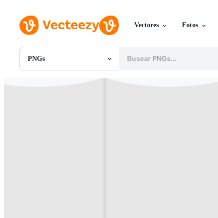
Vectores
Fotos
PNGs
Todas Imágenes
Fotos
PNGs
PSDs
SVGs
Plantillas
Vectores
Videos
Gráficos en Movimiento
Imágenes Editoriales
Eventos Editoriales