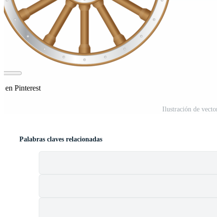
r en Pinterest
Ilustración de vect
Palabras claves relacionadas