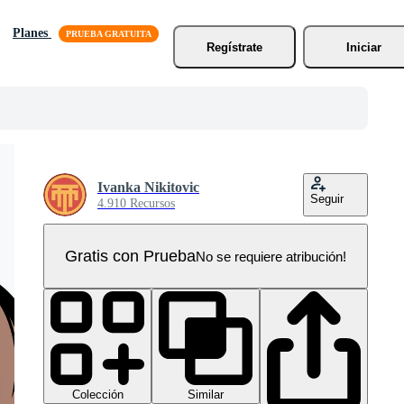
Planes
Regístrate
Iniciar
Ivanka Nikitovic
Seguir
4.910 Recursos
Gratis con Prueba
No se requiere atribución!
Colección
Similar