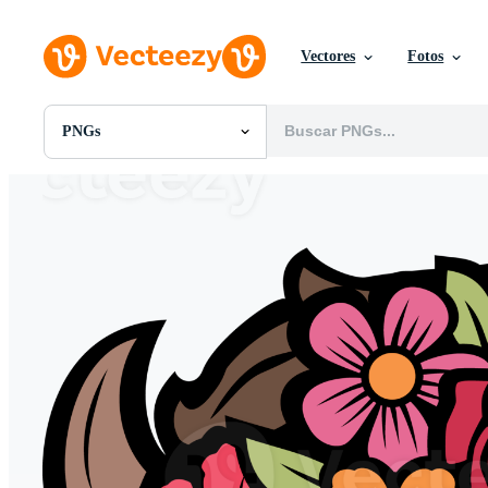
Vectores
Fotos
PNGs
Todas Imágenes
Fotos
PNGs
PSDs
SVGs
Plantillas
Vectores
Videos
Gráficos en Movimiento
Imágenes Editoriales
Eventos Editoriales