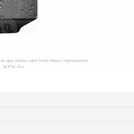
 de agua aisladas sobre fondo blanco. representación
3d PNG Pro