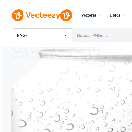
Vectores
Fotos
PNGs
Todas Imágenes
Fotos
PNGs
PSDs
SVGs
Plantillas
Vectores
Videos
Gráficos en Movimiento
Imágenes Editoriales
Eventos Editoriales