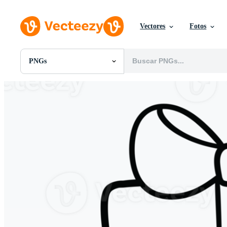
Vectores
Fotos
PNGs
Todas Imágenes
Fotos
PNGs
PSDs
SVGs
Plantillas
Vectores
Videos
Gráficos en Movimiento
Imágenes Editoriales
Eventos Editoriales