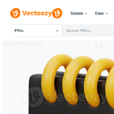
Vectores
Fotos
PNGs
Todas Imágenes
Fotos
PNGs
PSDs
SVGs
Plantillas
Vectores
Videos
Gráficos en Movimiento
Imágenes Editoriales
Eventos Editoriales