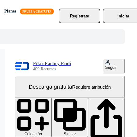
Planes
Regístrate
Iniciar
Fikri Fachry Endi
Seguir
409 Recursos
Descarga gratuita
Requiere atribución
Colección
Similar