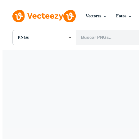
Vectores
Fotos
PNGs
Todas Imágenes
Fotos
PNGs
PSDs
SVGs
Plantillas
Vectores
Videos
Gráficos en Movimiento
Imágenes Editoriales
Eventos Editoriales