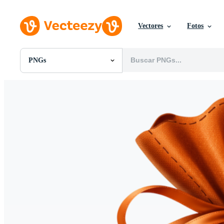
Vectores
Fotos
PNGs
Todas Imágenes
Fotos
PNGs
PSDs
SVGs
Plantillas
Vectores
Videos
Gráficos en Movimiento
Imágenes Editoriales
Eventos Editoriales