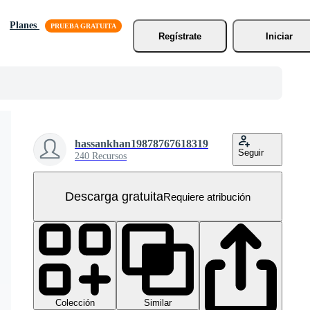
Planes
Regístrate
Iniciar
hassankhan19878767618319
Seguir
240 Recursos
Descarga gratuita
Requiere atribución
Colección
Similar