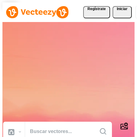
Regístrate
Iniciar
Descargue Vectores,
Fotografías de Stock,
Vídeos de Stock, y Más
Gratis
Recursos creativos de calidad profesional para realizar sus proyectos
más rápido.