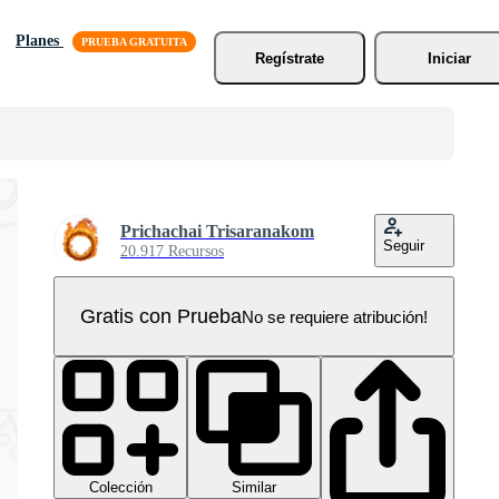
Planes
Regístrate
Iniciar
Prichachai Trisaranakom
Seguir
20.917 Recursos
Gratis con Prueba
No se requiere atribución!
Colección
Similar