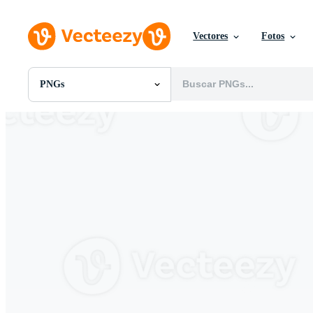
Vectores
Fotos
PNGs
Todas Imágenes
Fotos
PNGs
PSDs
SVGs
Plantillas
Vectores
Videos
Gráficos en Movimiento
Imágenes Editoriales
Eventos Editoriales