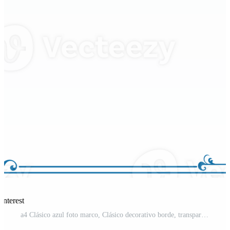
interest
a4 Clásico azul foto marco, Clásico decorativo borde, transparente antecedentes gráfico elementos PNG Pro