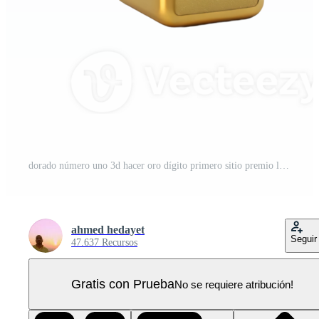
dorado número uno 3d hacer oro dígito primero sitio premio lujo prima éxito victoria campeón PNG Pro
ahmed hedayet
Seguir
47.637 Recursos
Gratis con Prueba
No se requiere atribución!