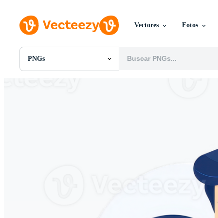
Vectores
Fotos
PNGs
Todas Imágenes
Fotos
PNGs
PSDs
SVGs
Plantillas
Vectores
Videos
Gráficos en Movimiento
Imágenes Editoriales
Eventos Editoriales