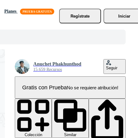
Planes
Regístrate
Iniciar
Anuchet Phakhunthod
Seguir
15.659 Recursos
Gratis con Prueba
No se requiere atribución!
Colección
Similar