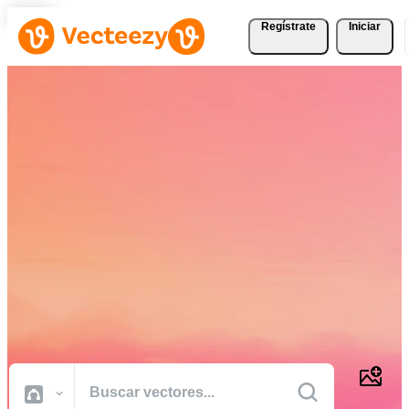
Regístrate
Iniciar
Descargue Vectores,
Fotografías de Stock,
Vídeos de Stock, y Más
Gratis
Recursos creativos de calidad profesional para realizar sus proyectos
más rápido.