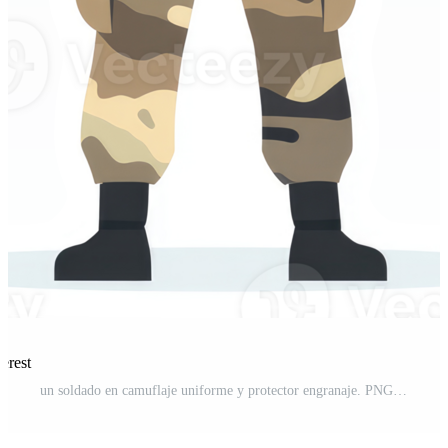
erest
un soldado en camuflaje uniforme y protector engranaje. PNG Pro