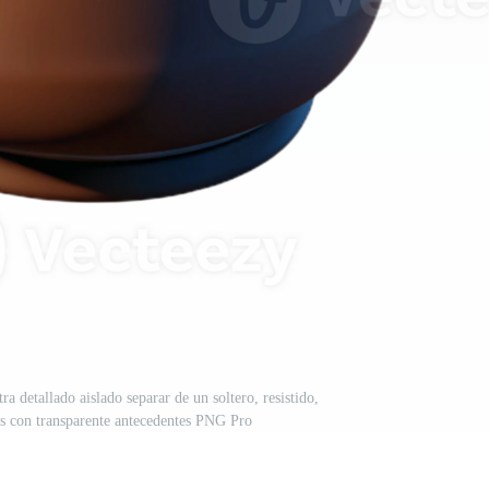
tra detallado aislado separar de un soltero, resistido,
s con transparente antecedentes PNG Pro