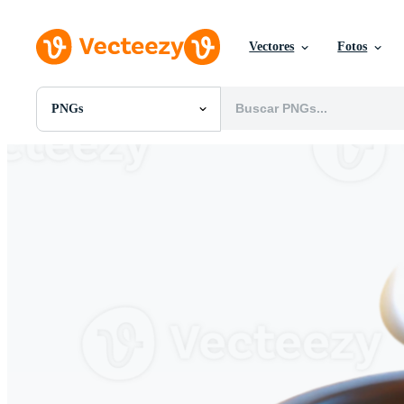
Vectores
Fotos
PNGs
Todas Imágenes
Fotos
PNGs
PSDs
SVGs
Plantillas
Vectores
Videos
Gráficos en Movimiento
Imágenes Editoriales
Eventos Editoriales