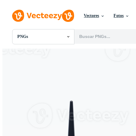
Vectores
Fotos
PNGs
Todas Imágenes
Fotos
PNGs
PSDs
SVGs
Plantillas
Vectores
Videos
Gráficos en Movimiento
Imágenes Editoriales
Eventos Editoriales