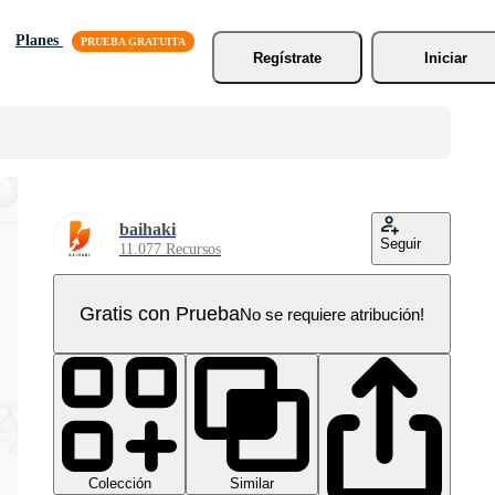
Planes
Regístrate
Iniciar
baihaki
Seguir
11.077 Recursos
Gratis con Prueba
No se requiere atribución!
Colección
Similar