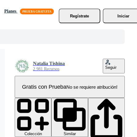
Planes
Regístrate
Iniciar
Natalia Tishina
Seguir
2.981 Recursos
Gratis con Prueba
No se requiere atribución!
Colección
Similar