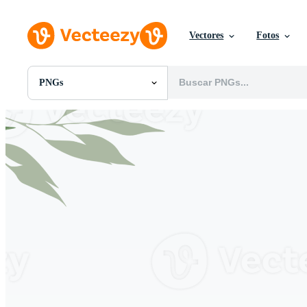
Vectores
Fotos
PNGs
Todas Imágenes
Fotos
PNGs
PSDs
SVGs
Plantillas
Vectores
Videos
Gráficos en Movimiento
Imágenes Editoriales
Eventos Editoriales